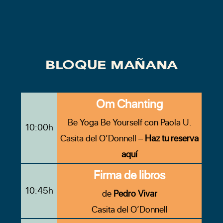
BLOQUE MAÑANA
Om Chanting
Be Yoga Be Yourself con Paola U.
10:00h
Casita del O’Donnell –
Haz tu reserva
aquí
Firma de libros
10:45h
de
Pedro Vivar
Casita del O’Donnell