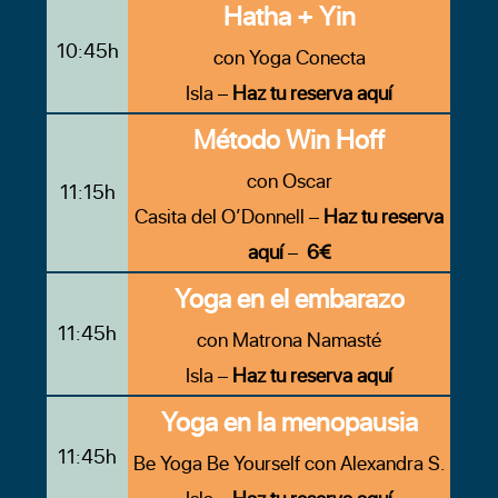
Hatha + Yin
10:45h
con Yoga Conecta
Isla –
Haz tu reserva aquí
Método Win Hoff
con Oscar
11:15h
Casita del O’Donnell –
Haz tu reserva
aquí
–
6€
Yoga en el embarazo
11:45h
con Matrona Namasté
Isla –
Haz tu reserva aquí
Yoga en la menopausia
11:45h
Be Yoga Be Yourself con Alexandra S.