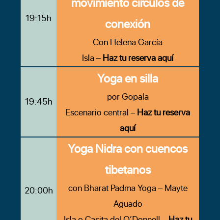
movimiento círculos de
19:15h
conexión
Con Helena García
Isla –
Haz tu reserva aquí
Yoga en silla
por Gopala
19:45h
Escenario central –
Haz tu reserva
aquí
Yoga Nidra con cuencos
tibetanos
con Bharat Padma Yoga – Mayte
20:00h
Aguado
Isla o Casita del O’Donnell –
Haz tu