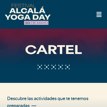
Skip
to
Tog
content
Navi
INICIO
CARTEL
CARTEL
PROFESORES
ABONOS
Descubre las actividades que te tenemos
EL FESTIVAL
preparadas —