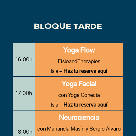
BLOQUE TARDE
Yoga Flow
16:00h
FisioandTherapies
Isla –
Haz tu reserva aquí
Yoga Facial
17:00h
con Yoga Conecta
Isla –
Haz tu reserva aquí
Neurociencia
con Marianela Masín y Sergio Álvaro
18:00h