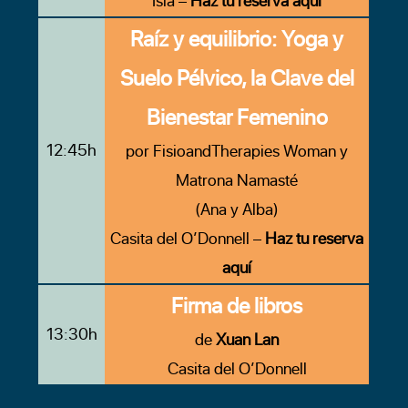
Isla –
Haz tu reserva aquí
Raíz y equilibrio: Yoga y
Suelo Pélvico, la Clave del
Bienestar Femenino
12:45h
por FisioandTherapies Woman y
Matrona Namasté
(Ana y Alba)
Casita del O’Donnell –
Haz tu reserva
aquí
Firma de libros
13:30h
de
Xuan Lan
Casita del O’Donnell