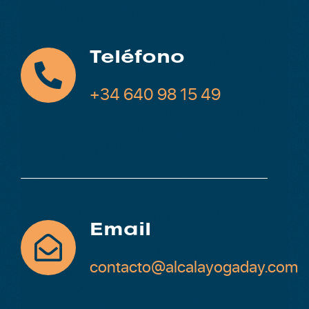
LOCALIZACIÓN
Teléfono
CONTACTO
+34 640 98 15 49
+ INFO
Email
contacto@alcalayogaday.com