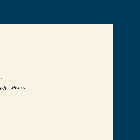
o
uato
Mexico