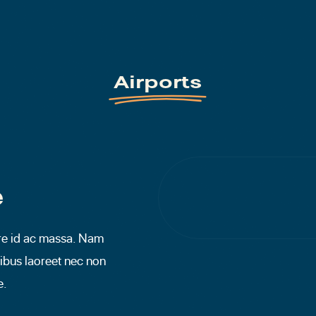
Airports
e
re id ac massa. Nam
cibus laoreet nec non
e.