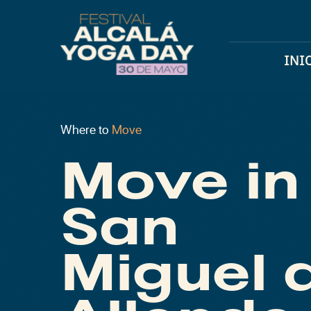
Skip
to
content
INI
Where to
Move
Move in
San
Miguel 