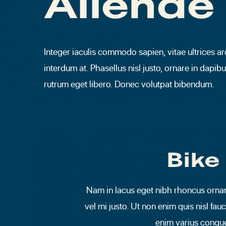
Allende
Integer iaculis commodo sapien, vitae ultrices a
interdum at. Phasellus nisl justo, ornare in dapibu
rutrum eget libero. Donec volutpat bibendum.
Bike
Nam in lacus eget nibh rhoncus orna
vel mi justo. Ut non enim quis nisl fau
enim varius congu