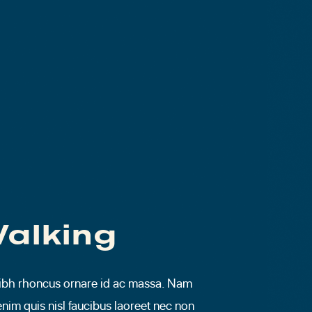
alking
nibh rhoncus ornare id ac massa. Nam
enim quis nisl faucibus laoreet nec non