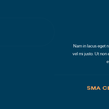
Nam in lacus eget 
vel mi justo. Ut non
e
SMA C