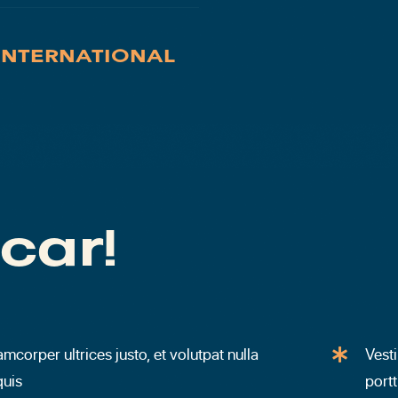
INTERNATIONAL
 car!
amcorper ultrices justo, et volutpat nulla
Vest
quis
portt