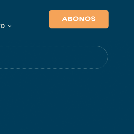
ABONOS
FO